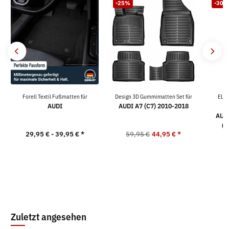
-25%
-30%
Forell Textil Fußmatten für
Design 3D Gummimatten Set für
ELM
AUDI
AUDI A7 (C7) 2010-2018
K
AUDI
(o
29,95 € -
39,95 €
*
59,95 €
44,95 €
*
F
9
Zuletzt angesehen