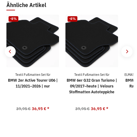
Ähnliche Artikel
-8%
-8%
Textil Fußmatten Set für
Textil Fußmatten Set für
ELMASLI
BMW 2er Active Tourer U06 |
BMW 6er G32 Gran Turismo |
BMW X
11/2021–2026 | nur
09/2017–heute | Velours
Ran
Stoffmatten Autoteppiche
39,95 €
36,95 €
*
39,95 €
36,95 €
*