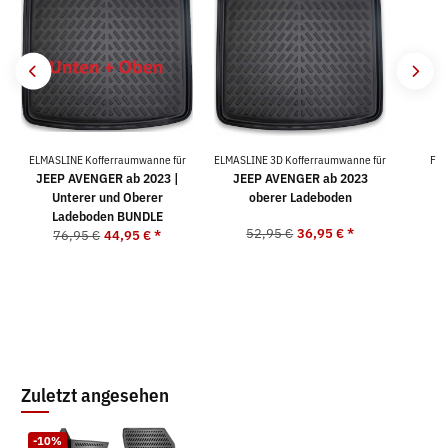
ELMASLINE Kofferraumwanne für
ELMASLINE 3D Kofferraumwanne für
For
JEEP AVENGER ab 2023 |
JEEP AVENGER ab 2023
Unterer und Oberer
oberer Ladeboden
Ladeboden BUNDLE
52,95 €
36,95 €
*
2
76,95 €
44,95 €
*
Zuletzt angesehen
-10%