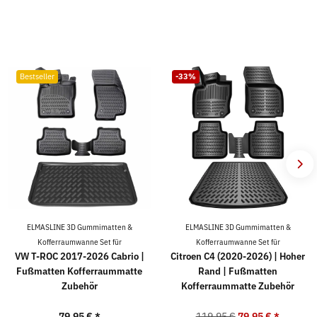
Bestseller
-33%
ELMASLINE 3D Gummimatten &
ELMASLINE 3D Gummimatten &
Kofferraumwanne Set für
Kofferraumwanne Set für
VW T-ROC 2017-2026 Cabrio |
Citroen C4 (2020-2026) | Hoher
Fußmatten Kofferraummatte
Rand | Fußmatten
Zubehör
Kofferraummatte Zubehör
79,95 €
*
119,95 €
79,95 €
*