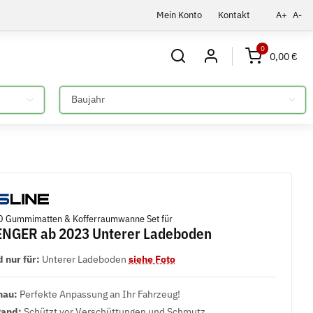
Mein Konto
Kontakt
A+
A-
0
0,00 €
Bitte auswählen
 Gummimatten & Kofferraumwanne Set für
ENGER ab 2023 Unterer Ladeboden
 nur für:
Unterer Ladeboden
siehe Foto
nau:
Perfekte Anpassung an Ihr Fahrzeug!
Rand:
Schützt vor Verschüttungen und Schmutz