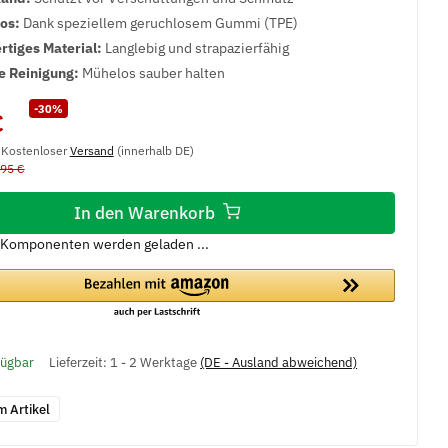
los:
Dank speziellem geruchlosem Gummi (TPE)
tiges Material:
Langlebig und strapazierfähig
e Reinigung:
Mühelos sauber halten
-30%
€
, Kostenloser
Versand
(innerhalb DE)
,95 €
In den Warenkorb
Komponenten werden geladen ...
fügbar
Lieferzeit:
1 - 2 Werktage
(DE - Ausland abweichend)
m Artikel