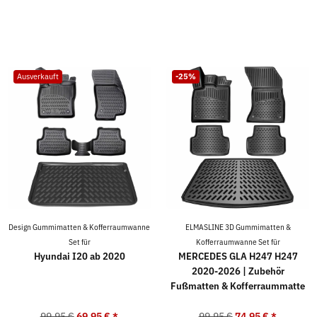
Ausverkauft
-25%
Design Gummimatten & Kofferraumwanne
ELMASLINE 3D Gummimatten &
Set für
Kofferraumwanne Set für
Hyundai I20 ab 2020
MERCEDES GLA H247 H247
2020-2026 | Zubehör
Fußmatten & Kofferraummatte
99,95 €
69,95 €
*
99,95 €
74,95 €
*