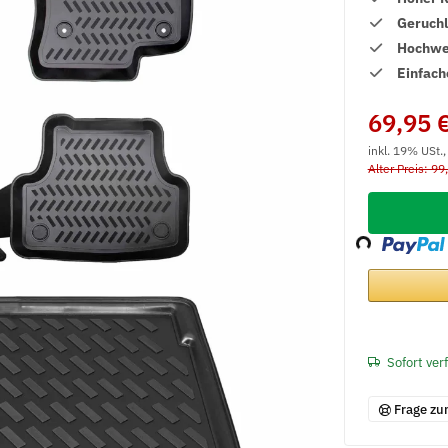
Geruch
Hochwer
Einfach
69,95 
inkl. 19% USt.
Alter Preis: 99
Loading...
Sofort ver
Frage zu