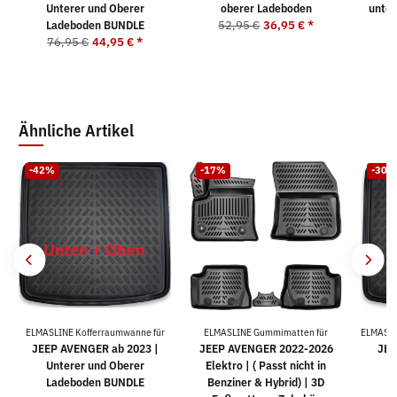
Unterer und Oberer
oberer Ladeboden
unter
Ladeboden BUNDLE
52,95 €
36,95 €
*
76,95 €
44,95 €
*
5
Ähnliche Artikel
-42%
-17%
-30%
ELMASLINE Kofferraumwanne für
ELMASLINE Gummimatten für
ELMASLI
JEEP AVENGER ab 2023 |
JEEP AVENGER 2022-2026
JEE
Unterer und Oberer
Elektro | ( Passt nicht in
o
Ladeboden BUNDLE
Benziner & Hybrid) | 3D