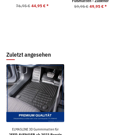
Fußmatten - Zubehör
76,95 €
44,95 €
*
5
59,95 €
49,95 €
*
Zuletzt angesehen
ELMASLINE 3D Gummimatten für
JEEP AVENGER ab 2023 Benzin