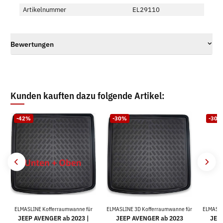
Artikelnummer
EL29110
Bewertungen
Kunden kauften dazu folgende Artikel:
-42%
-30%
-30%
ELMASLINE Kofferraumwanne für
ELMASLINE 3D Kofferraumwanne für
ELMASLI
JEEP AVENGER ab 2023 |
JEEP AVENGER ab 2023
JEEP