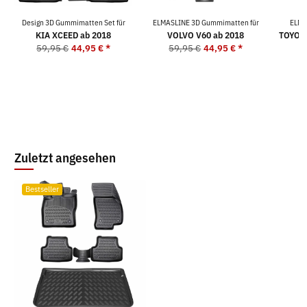
Design 3D Gummimatten Set für
ELMASLINE 3D Gummimatten für
ELMA
KIA XCEED ab 2018
VOLVO V60 ab 2018
TOYOTA
59,95 €
44,95 €
*
59,95 €
44,95 €
*
5
Zuletzt angesehen
Bestseller