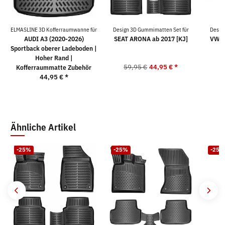
ELMASLINE 3D Kofferraumwanne für
Design 3D Gummimatten Set für
Desig
AUDI A3 (2020-2026)
SEAT ARONA ab 2017 [KJ]
VW P
Sportback oberer Ladeboden |
Hoher Rand |
59,95 €
44,95 €
*
5
Kofferraummatte Zubehör
44,95 €
*
Ähnliche Artikel
-25%
-25%
-25%