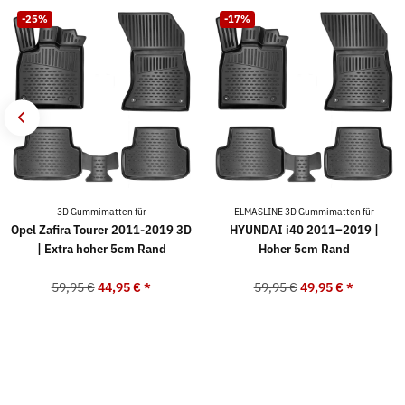
-25%
-17%
3D Gummimatten für
ELMASLINE 3D Gummimatten für
Opel Zafira Tourer 2011-2019 3D
HYUNDAI i40 2011–2019 |
| Extra hoher 5cm Rand
Hoher 5cm Rand
59,95 €
44,95 €
*
59,95 €
49,95 €
*