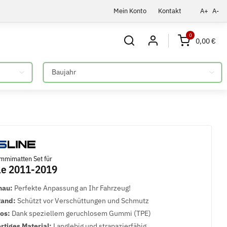
Mein Konto
Kontakt
A+
A-
0
0,00 €
Bitte auswählen
mmimatten Set für
le 2011-2019
nau:
Perfekte Anpassung an Ihr Fahrzeug!
Rand:
Schützt vor Verschüttungen und Schmutz
los:
Dank speziellem geruchlosem Gummi (TPE)
tiges Material:
Langlebig und strapazierfähig