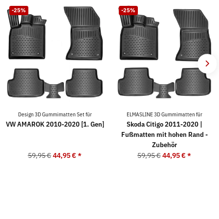
-25%
-25%
Design 3D Gummimatten Set für
ELMASLINE 3D Gummimatten für
VW AMAROK 2010-2020 [1. Gen]
Skoda Citigo 2011-2020 |
Fußmatten mit hohen Rand -
Zubehör
59,95 €
44,95 €
*
59,95 €
44,95 €
*