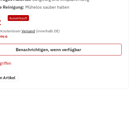
e Reinigung:
Mühelos sauber halten
Ausverkauft
€
, Kostenloser
Versand
(innerhalb DE)
,95 €
Benachrichtigen, wenn verfügbar
griffen
m Artikel