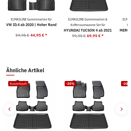
ELMASLINE Gummimatten für
ELMASLINE Gummimatten &
ELMAS
VW ID.4 ab 2020 | Hoher Rand
Kofferraumwanne Set für
Ko
HYUNDAI TUCSON 4 ab 2021
MERCE
59,95 €
44,95 €
*
99,95 €
69,95 €
*
2
9
Ähnliche Artikel
Ausverkauft
-20%
-20%