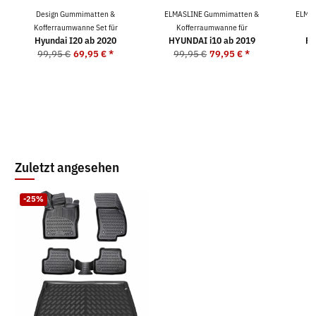
Design Gummimatten &
ELMASLINE Gummimatten &
ELMAS
Kofferraumwanne Set für
Kofferraumwanne für
K
Hyundai I20 ab 2020
HYUNDAI i10 ab 2019
FO
99,95 €
69,95 €
*
99,95 €
79,95 €
*
9
Zuletzt angesehen
-25%