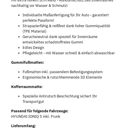
Mit extra hohem 5cm Rand - Rundumschutz des Innenraumes
nachhaltig vor Wasser & Schmutz!
Individuelle Maßanfertigung für Ihr Auto - garantiert
perfekte Passform!
Strapazierfähig & reißfest dank hoher Gummiqualität
(TPE Material)
Geruchsneutral dank speziell für Innenräume
entwickeltes schadstoffreies Gummi
Edles Design
Pflegeleicht - mit Wasser schnell & einfach abwaschbar
Gummifußmatten:
Fußmatten inkl. passendem Befestigungssystem
Ergonomische & rutschhemmende 3D Elemente
Kofferraummatte:
Spezielle Antirutsch Beschichtung sichert Ihr
Transportgut
Passend für folgende Fahrzeuge:
HYUNDAI IONIQ 5 inkl. Frunk
Lieferumfang: