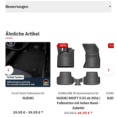
Bewertungen
Ähnliche Artikel
-25%
Ausve
Forell Textil Fußmatten für
ELMASLINE 3D Gummimatten für
ELMASLI
SUZUKI
SUZUKI SWIFT 5 (V) ab 2016 |
SUZUKI
Fußmatten mit hohen Rand -
Zubehör
29,95 € -
39,95 €
*
4
59,95 €
44,95 €
*