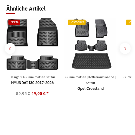
Ähnliche Artikel
-17%
Bestseller
Bests
Design 3D Gummimatten Set für
Gummimatten | Kofferraumwanne |
Gummima
HYUNDAI I30 2017-2026
Set für
Opel Crossland
59,95 €
49,95 €
*