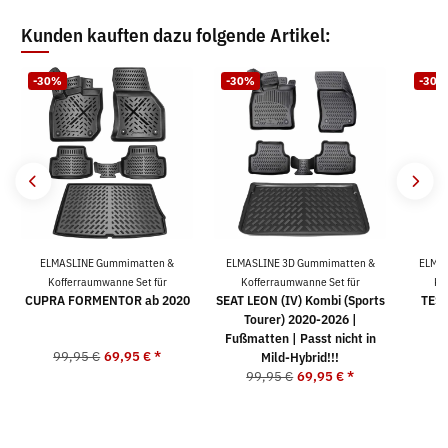
Kunden kauften dazu folgende Artikel:
-30%
-30%
-30%
ELMASLINE Gummimatten &
ELMASLINE 3D Gummimatten &
ELMAS
Kofferraumwanne Set für
Kofferraumwanne Set für
Ko
CUPRA FORMENTOR ab 2020
SEAT LEON (IV) Kombi (Sports
TESL
Tourer) 2020-2026 |
Fußmatten | Passt nicht in
99,95 €
69,95 €
*
9
Mild-Hybrid!!!
99,95 €
69,95 €
*