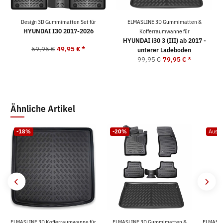
Design 3D Gummimatten Set für
ELMASLINE 3D Gummimatten &
HYUNDAI I30 2017-2026
Kofferraumwanne für
HYUNDAI i30 3 (III) ab 2017 -
59,95 €
49,95 €
*
unterer Ladeboden
99,95 €
79,95 €
*
Ähnliche Artikel
-18%
-20%
Ausve
ELMASLINE 3D Kofferraumwanne für
ELMASLINE 3D Gummimatten &
ELMASLI