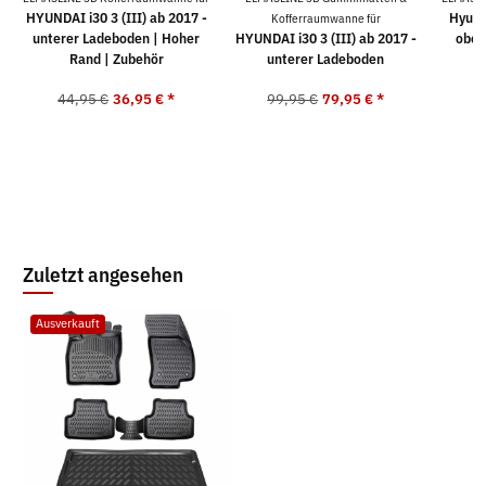
HYUNDAI i30 3 (III) ab 2017 -
Hyunda
Kofferraumwanne für
unterer Ladeboden | Hoher
HYUNDAI i30 3 (III) ab 2017 -
ober
Rand | Zubehör
unterer Ladeboden
44,95 €
36,95 €
*
99,95 €
79,95 €
*
4
Zuletzt angesehen
Ausverkauft