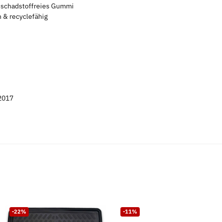
s schadstoffreies Gummi
 & recyclefähig
2017
-22%
-11%