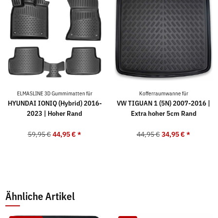
ELMASLINE 3D Gummimatten für
Kofferraumwanne für
HYUNDAI IONIQ (Hybrid) 2016-
VW TIGUAN 1 (5N) 2007-2016 |
2023 | Hoher Rand
Extra hoher 5cm Rand
59,95 €
44,95 €
*
44,95 €
34,95 €
*
Ähnliche Artikel