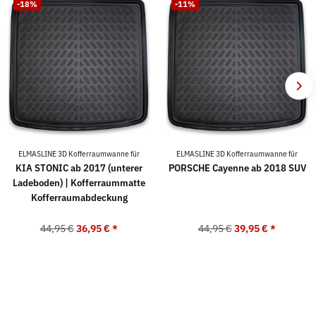
-18%
-11%
ELMASLINE 3D Kofferraumwanne für
ELMASLINE 3D Kofferraumwanne für
KIA STONIC ab 2017 (unterer
PORSCHE Cayenne ab 2018 SUV
Ladeboden) | Kofferraummatte
Kofferraumabdeckung
44,95 €
36,95 €
*
44,95 €
39,95 €
*