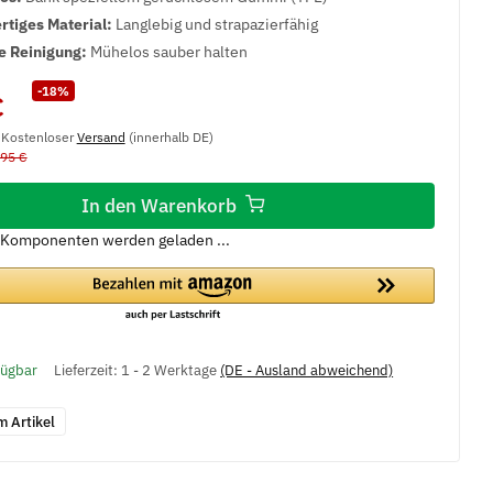
tiges Material:
Langlebig und strapazierfähig
e Reinigung:
Mühelos sauber halten
-18%
€
, Kostenloser
Versand
(innerhalb DE)
,95 €
In den Warenkorb
Komponenten werden geladen ...
fügbar
Lieferzeit:
1 - 2 Werktage
(DE - Ausland abweichend)
m Artikel