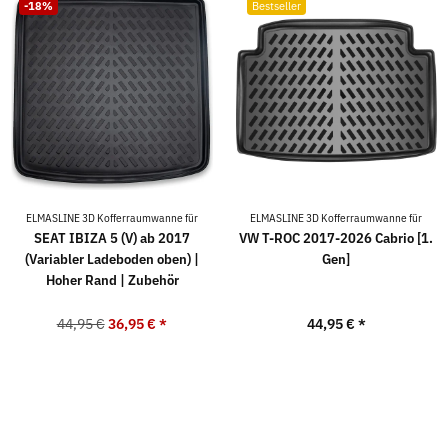
-18%
Bestseller
ELMASLINE 3D Kofferraumwanne für
ELMASLINE 3D Kofferraumwanne für
SEAT IBIZA 5 (V) ab 2017
VW T-ROC 2017-2026 Cabrio [1.
(Variabler Ladeboden oben) |
Gen]
Hoher Rand | Zubehör
44,95 €
36,95 €
*
44,95 €
*