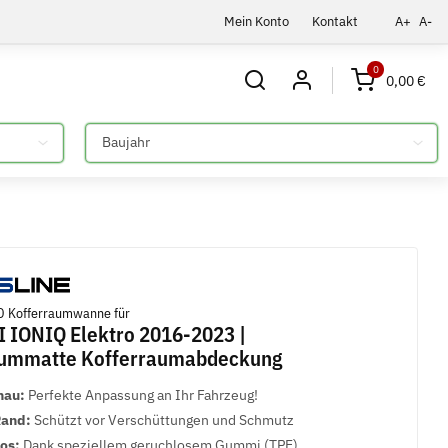
Mein Konto
Kontakt
A+
A-
0
0,00 €
Bitte auswählen
 Kofferraumwanne für
IONIQ Elektro 2016-2023 |
aummatte Kofferraumabdeckung
nau:
Perfekte Anpassung an Ihr Fahrzeug!
Rand:
Schützt vor Verschüttungen und Schmutz
los:
Dank speziellem geruchlosem Gummi (TPE)