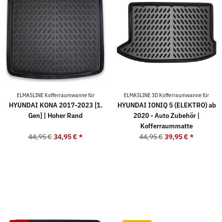
ELMASLINE Kofferraumwanne für
ELMASLINE 3D Kofferraumwanne für
HYUNDAI KONA 2017-2023 [1.
HYUNDAI IONIQ 5 (ELEKTRO) ab
Gen] | Hoher Rand
2020 - Auto Zubehör |
Kofferraummatte
44,95 €
34,95 €
*
44,95 €
39,95 €
*