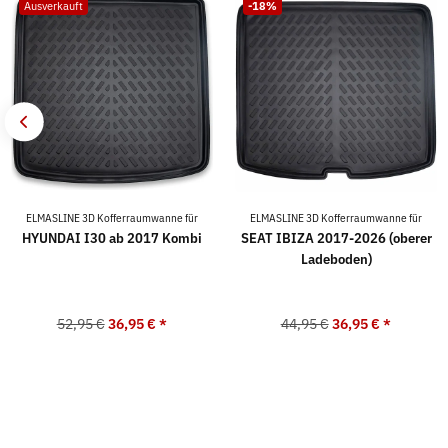
Ausverkauft
-18%
ELMASLINE 3D Kofferraumwanne für
ELMASLINE 3D Kofferraumwanne für
HYUNDAI I30 ab 2017 Kombi
SEAT IBIZA 2017-2026 (oberer
Ladeboden)
52,95 €
36,95 €
*
44,95 €
36,95 €
*