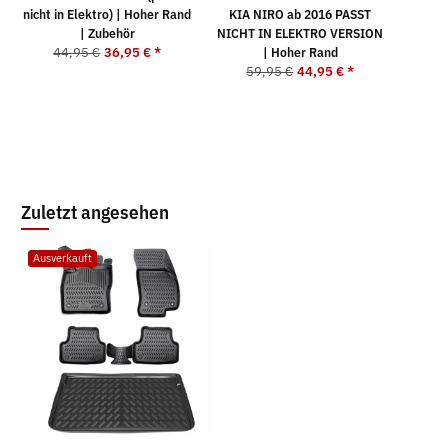
nicht in Elektro) | Hoher Rand
KIA NIRO ab 2016 PASST
| Zubehör
NICHT IN ELEKTRO VERSION
2
44,95 €
36,95 €
*
| Hoher Rand
59,95 €
44,95 €
*
Zuletzt angesehen
Ausverkauft