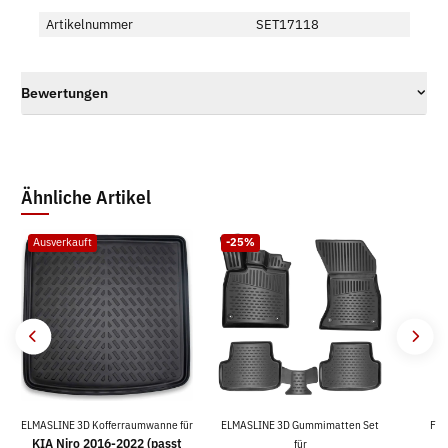
Artikelnummer
SET17118
Bewertungen
Ähnliche Artikel
Ausverkauft
-25%
ELMASLINE 3D Kofferraumwanne für
ELMASLINE 3D Gummimatten Set
For
KIA Niro 2016-2022 (passt
für