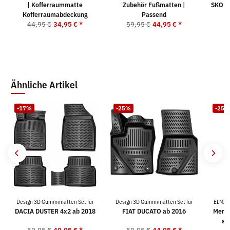
| Kofferraummatte
Zubehör Fußmatten |
SKODA
Kofferraumabdeckung
Passend
9
44,95 €
34,95 €
*
59,95 €
44,95 €
*
Ähnliche Artikel
-17%
-25%
-25%
Design 3D Gummimatten Set für
Design 3D Gummimatten Set für
ELMAS
DACIA DUSTER 4x2 ab 2018
FIAT DUCATO ab 2016
Merce
ab