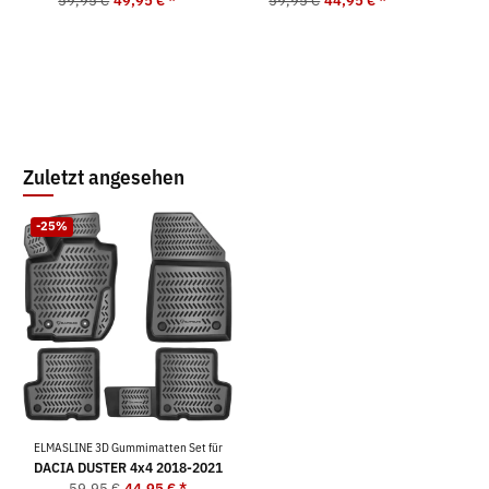
59,95 €
49,95 €
*
59,95 €
44,95 €
*
5
Zuletzt angesehen
-25%
ELMASLINE 3D Gummimatten Set für
DACIA DUSTER 4x4 2018-2021
59,95 €
44,95 €
*