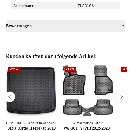
Artikelnummer
EL28106
Bewertungen
Kunden kauften dazu folgende Artikel:
-22%
-25%
-30%
ELMASLINE 3D Kofferraumwanne für
Gummimatten Set für
D
Dacia Duster II (4x4) ab 2018
VW GOLF 7 (VII) 2012-2020 |
Ko