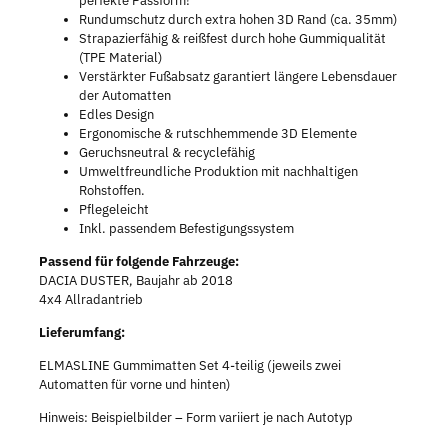
perfekte Passform!
Rundumschutz durch extra hohen 3D Rand (ca. 35mm)
Strapazierfähig & reißfest durch hohe Gummiqualität
(TPE Material)
Verstärkter Fußabsatz garantiert längere Lebensdauer
der Automatten
Edles Design
Ergonomische & rutschhemmende 3D Elemente
Geruchsneutral & recyclefähig
Umweltfreundliche Produktion mit nachhaltigen
Rohstoffen.
Pflegeleicht
Inkl. passendem Befestigungssystem
Passend für folgende Fahrzeuge:
DACIA DUSTER, Baujahr ab 2018
4x4 Allradantrieb
Lieferumfang:
ELMASLINE Gummimatten Set 4-teilig (jeweils zwei
Automatten für vorne und hinten)
Hinweis: Beispielbilder – Form variiert je nach Autotyp