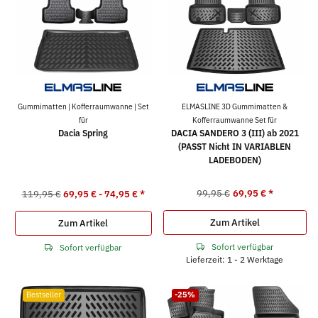
Gummimatten | Kofferraumwanne | Set
ELMASLINE 3D Gummimatten &
für
Kofferraumwanne Set für
Dacia Spring
DACIA SANDERO 3 (III) ab 2021
(PASST Nicht IN VARIABLEN
LADEBODEN)
99,95 €
69,95 €
*
119,95 €
69,95 € -
74,95 €
*
Zum Artikel
Zum Artikel
Sofort verfügbar
Sofort verfügbar
Lieferzeit: 1 - 2 Werktage
Bestseller
-25%