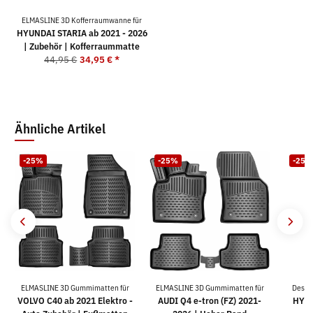
ELMASLINE 3D Kofferraumwanne für
HYUNDAI STARIA ab 2021 - 2026
| Zubehör | Kofferraummatte
44,95 €
34,95 €
*
Ähnliche Artikel
-25%
-25%
-25%
ELMASLINE 3D Gummimatten für
ELMASLINE 3D Gummimatten für
Desig
VOLVO C40 ab 2021 Elektro -
AUDI Q4 e-tron (FZ) 2021-
HYUN