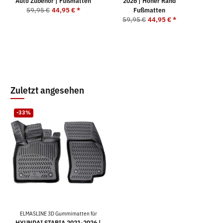
Auto Zubehör | Fußmatten
2026 | Hoher Rand
5
59,95 €
44,95 €
*
Fußmatten
59,95 €
44,95 €
*
Zuletzt angesehen
-33%
ELMASLINE 3D Gummimatten für
HYUNDAI STARIA 2021-2026 |