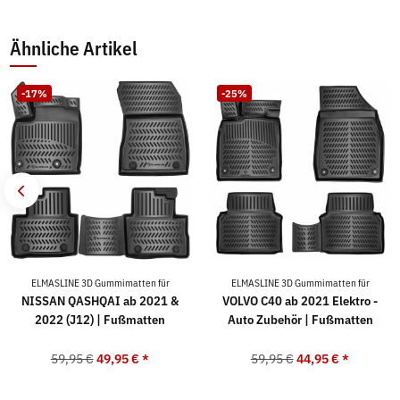
Ähnliche Artikel
-17%
-25%
ELMASLINE 3D Gummimatten für
ELMASLINE 3D Gummimatten für
NISSAN QASHQAI ab 2021 &
VOLVO C40 ab 2021 Elektro -
2022 (J12) | Fußmatten
Auto Zubehör | Fußmatten
59,95 €
49,95 €
*
59,95 €
44,95 €
*