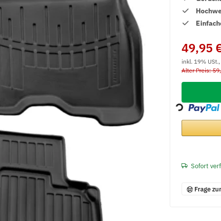
Hochwer
Einfach
49,95 
inkl. 19% USt.
Alter Preis: 59
Loading...
Sofort ver
Frage zu