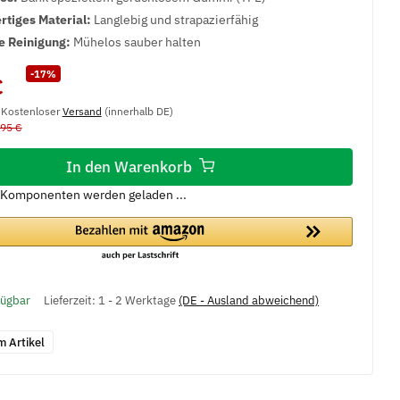
tiges Material:
Langlebig und strapazierfähig
e Reinigung:
Mühelos sauber halten
-17%
€
, Kostenloser
Versand
(innerhalb DE)
,95 €
In den Warenkorb
Komponenten werden geladen ...
fügbar
Lieferzeit:
1 - 2 Werktage
(DE - Ausland abweichend)
m Artikel