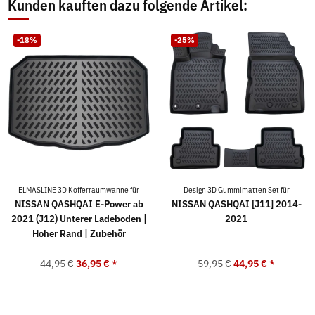
Kunden kauften dazu folgende Artikel:
-18%
-25%
ELMASLINE 3D Kofferraumwanne für
Design 3D Gummimatten Set für
NISSAN QASHQAI E-Power ab
NISSAN QASHQAI [J11] 2014-
2021 (J12) Unterer Ladeboden |
2021
Hoher Rand | Zubehör
44,95 €
36,95 €
*
59,95 €
44,95 €
*