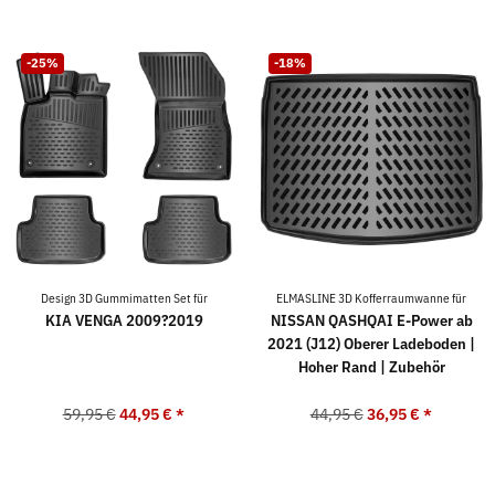
-25%
-18%
Design 3D Gummimatten Set für
ELMASLINE 3D Kofferraumwanne für
KIA VENGA 2009?2019
NISSAN QASHQAI E-Power ab
2021 (J12) Oberer Ladeboden |
Hoher Rand | Zubehör
59,95 €
44,95 €
*
44,95 €
36,95 €
*