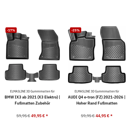
-17%
-25%
ELMASLINE 3D Gummimatten für
ELMASLINE 3D Gummimatten für
BMW IX3 ab 2021 (X3 Elektro) |
AUDI Q4 e-tron (FZ) 2021-2026 |
Fußmatten Zubehör
Hoher Rand Fußmatten
59,95 €
49,95 €
*
59,95 €
44,95 €
*