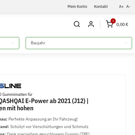
Mein Konto
Kontakt
A+
A-
0
0,00 €
Bitte auswählen
D Gummimatten für
ASHQAI E-Power ab 2021 (J12) |
en mit hohen
nau:
Perfekte Anpassung an Ihr Fahrzeug!
Rand:
Schützt vor Verschüttungen und Schmutz
los:
Dank speziellem geruchlosem Gummi (TPE)