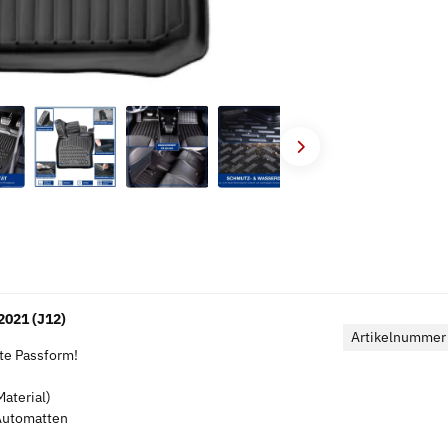
021 (J12)
Artikelnummer
kte Passform!
aterial)
 Automatten