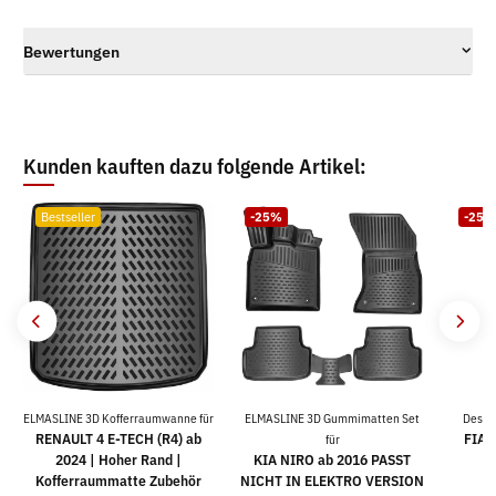
Bewertungen
Kunden kauften dazu folgende Artikel:
Bestseller
-25%
-25%
ELMASLINE 3D Kofferraumwanne für
ELMASLINE 3D Gummimatten Set
Desig
RENAULT 4 E-TECH (R4) ab
FIAT
für
2024 | Hoher Rand |
KIA NIRO ab 2016 PASST
Kofferraummatte Zubehör
NICHT IN ELEKTRO VERSION