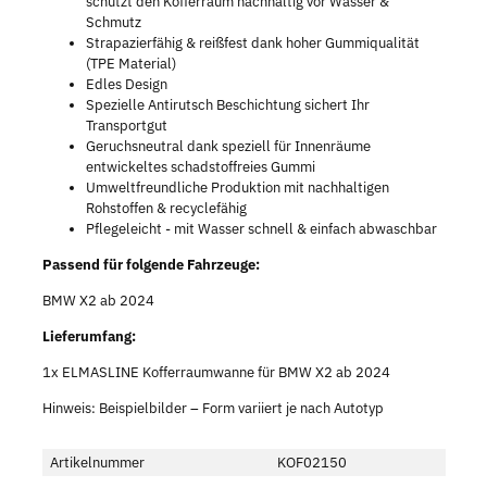
schützt den Kofferraum nachhaltig vor Wasser &
Schmutz
Strapazierfähig & reißfest dank hoher Gummiqualität
(TPE Material)
Edles Design
Spezielle Antirutsch Beschichtung sichert Ihr
Transportgut
Geruchsneutral dank speziell für Innenräume
entwickeltes schadstoffreies Gummi
Umweltfreundliche Produktion mit nachhaltigen
Rohstoffen & recyclefähig
Pflegeleicht - mit Wasser schnell & einfach abwaschbar
Passend für folgende Fahrzeuge:
BMW X2 ab 2024
Lieferumfang:
1x ELMASLINE Kofferraumwanne für BMW X2 ab 2024
Hinweis: Beispielbilder – Form variiert je nach Autotyp
Artikelnummer
KOF02150