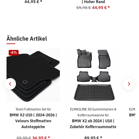
5
44,95 €
*
| Hoher Rand
59,95 €
44,95 €
*
Ähnliche Artikel
-8%
Textil Fußmatten Set für
ELMASLINE 3D Gummimatten &
ELMAS
BMW X2 U10 | 2024-2026 |
BMW 
Kofferraumwanne für
Velours Stoffmatten
BMW X2 ab 2024 | U10 |
Autoteppiche
Zubehör Kofferraummatte
39,95 €
36,95 €
*
89,95 €
*