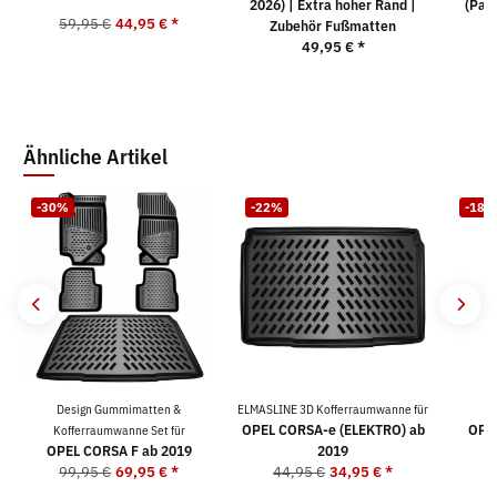
2026) | Extra hoher Rand |
(Pass
59,95 €
44,95 €
*
Zubehör Fußmatten
49,95 €
*
Ähnliche Artikel
-30%
-22%
-18%
Design Gummimatten &
ELMASLINE 3D Kofferraumwanne für
Te
OPEL CORSA-e (ELEKTRO) ab
OPEL
Kofferraumwanne Set für
OPEL CORSA F ab 2019
2019
99,95 €
69,95 €
*
44,95 €
34,95 €
*
3