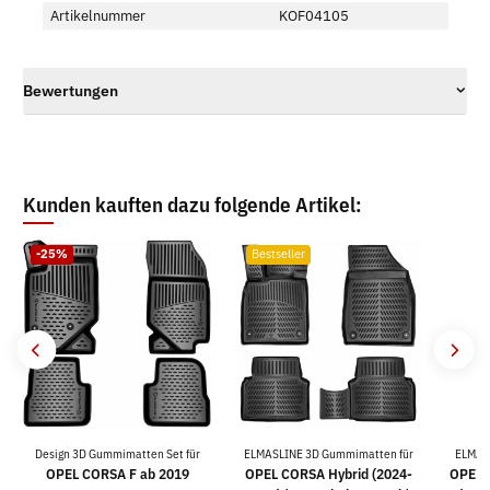
Artikelnummer
KOF04105
Bewertungen
Kunden kauften dazu folgende Artikel:
-25%
Bestseller
Design 3D Gummimatten Set für
ELMASLINE 3D Gummimatten für
ELMAS
OPEL CORSA F ab 2019
OPEL CORSA Hybrid (2024-
OPEL C