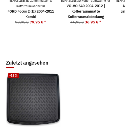
ELMASLINE 3D Gummimatten &
ELMASLINE 3D Kofferraumwanne für
ELMASLI
VOLVO S40 2004-2012 |
AUD
Kofferraumwanne für
FORD Focus 2 (II) 2004-2011
Kofferraummatte
Limo
Kombi
Kofferraumabdeckung
99,95 €
79,95 €
*
44,95 €
36,95 €
*
4
Zuletzt angesehen
-18%