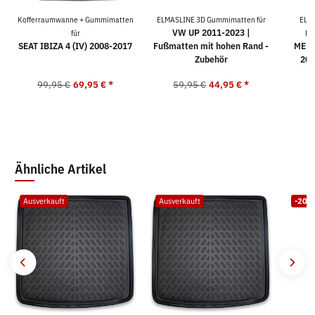
Kofferraumwanne + Gummimatten
ELMASLINE 3D Gummimatten für
ELM
VW UP 2011-2023 |
für
Ko
SEAT IBIZA 4 (IV) 2008-2017
Fußmatten mit hohen Rand -
MERC
Zubehör
202
99,95 €
69,95 €
*
59,95 €
44,95 €
*
9
Ähnliche Artikel
Ausverkauft
Ausverkauft
-20%