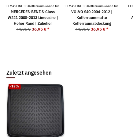
ELMASLINE 3D Kofferraumwanne für
ELMASLINE 3D Kofferraumwanne für
ELMAS
MERCEDES-BENZ S-Class
VOLVO S40 2004-2012 |
K
W221 2005-2013 Limousine |
Kofferraummatte
AUD
Hoher Rand | Zubehör
Kofferraumabdeckung
44,95 €
36,95 €
*
44,95 €
36,95 €
*
9
Zuletzt angesehen
-18%