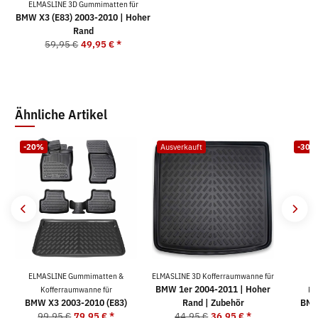
ELMASLINE 3D Gummimatten für
BMW X3 (E83) 2003-2010 | Hoher
Rand
59,95 €
49,95 €
*
Ähnliche Artikel
-20%
Ausverkauft
-30%
ELMASLINE Gummimatten &
ELMASLINE 3D Kofferraumwanne für
BMW 1er 2004-2011 | Hoher
Kofferraumwanne für
Ko
BMW X3 2003-2010 (E83)
Rand | Zubehör
BMW
99,95 €
79,95 €
*
44,95 €
36,95 €
*