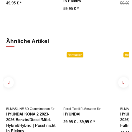
in Elektro
49,95 €
*
59,95 
59,95 €
*
Ähnliche Artikel
Bestseller
Bests
ELMASLINE 3D Gummimatten für
Forell Textil Fußmatten für
ELMASL
HYUNDAI KONA 2 2023-
HYUNDAI
HYUND
2026 Benzin/Diesel/Mild-
2026) 
29,95 € -
39,95 €
*
Hybrid/Hybrid | Passt nicht
Fußma
in Elektro