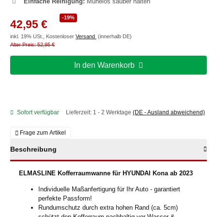
Einfache Reinigung:
Mühelos sauber halten
-19%
42,95 €
inkl. 19% USt., Kostenloser
Versand
(innerhalb DE)
Alter Preis: 52,95 €
In den Warenkorb
Sofort verfügbar
Lieferzeit:
1 - 2 Werktage
(DE - Ausland abweichend)
Frage zum Artikel
Beschreibung
ELMASLINE Kofferraumwanne für HYUNDAI Kona ab 2023
Individuelle Maßanfertigung für Ihr Auto - garantiert
perfekte Passform!
Rundumschutz durch extra hohen Rand (ca. 5cm)
schützt den Kofferraum nachhaltig vor Wasser &