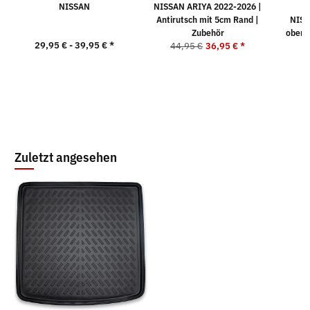
NISSAN
NISSAN ARIYA 2022-2026 |
K
Antirutsch mit 5cm Rand |
NISS
Zubehör
obere
29,95 € -
39,95 €
*
44,95 €
36,95 €
*
9
Zuletzt angesehen