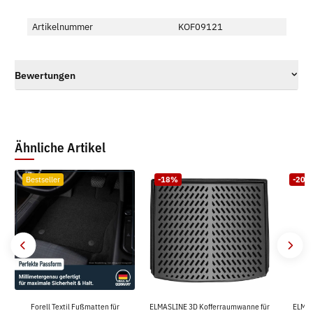
Artikelnummer
KOF09121
Bewertungen
Ähnliche Artikel
Bestseller
-18%
-20%
Forell Textil Fußmatten für
ELMASLINE 3D Kofferraumwanne für
ELMAS