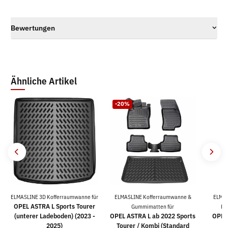
Bewertungen
Ähnliche Artikel
-20%
ELMASLINE 3D Kofferraumwanne für
ELMASLINE Kofferraumwanne &
ELMAS
OPEL ASTRA L Sports Tourer
Gummimatten für
Ko
(unterer Ladeboden) (2023 -
OPEL ASTRA L ab 2022 Sports
OPEL
2025)
Tourer / Kombi (Standard