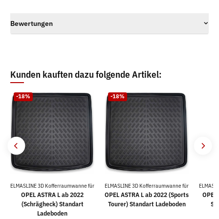
Bewertungen
Kunden kauften dazu folgende Artikel:
-18%
-18%
ELMASLINE 3D Kofferraumwanne für
ELMASLINE 3D Kofferraumwanne für
ELMASLI
OPEL ASTRA L ab 2022
OPEL ASTRA L ab 2022 (Sports
OPEL 
(Schrägheck) Standart
Tourer) Standart Ladeboden
Sp
Ladeboden
L