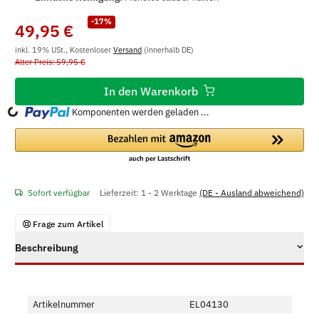
-17%
49,95 €
inkl. 19% USt., Kostenloser
Versand
(innerhalb DE)
Alter Preis: 59,95 €
In den Warenkorb
Komponenten werden geladen ...
Loading...
Sofort verfügbar
Lieferzeit:
1 - 2 Werktage
(DE - Ausland abweichend)
Frage zum Artikel
Beschreibung
Artikelnummer
EL04130