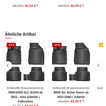
44,95 €
36,95 €
*
44,95 €
36,95 €
*
Ähnliche Artikel
-17%
-17%
Bests
ELMASLINE 3D Gummimatten für
ELMASLINE 3D Gummimatten für
Gummima
MERCEDES GLC (X254) ab
BMW 2er Active Tourer ab
2022 - Auto Zubehör |
2022 (U06) | Zubehör
Fußmatten
59,95 €
49,95 €
*
59,95 €
49,95 €
*