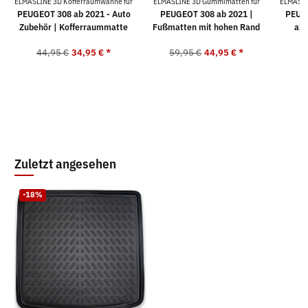
ELMASLINE 3D Kofferraumwanne für
ELMASLINE 3D Gummimatten für
ELMASLI
PEUGEOT 308 ab 2021 - Auto
PEUGEOT 308 ab 2021 |
PEUGE
Zubehör | Kofferraummatte
Fußmatten mit hohen Rand
ab 
44,95 €
34,95 €
*
59,95 €
44,95 €
*
4
Zuletzt angesehen
-18%