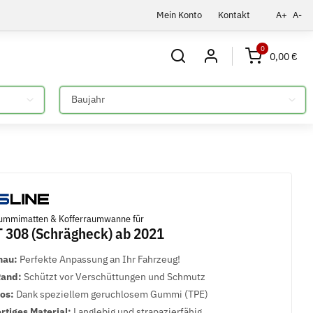
Mein Konto
Kontakt
A+
A-
0
0,00 €
Bitte auswählen
mmimatten & Kofferraumwanne für
308 (Schrägheck) ab 2021
nau:
Perfekte Anpassung an Ihr Fahrzeug!
Rand:
Schützt vor Verschüttungen und Schmutz
los:
Dank speziellem geruchlosem Gummi (TPE)
tiges Material:
Langlebig und strapazierfähig