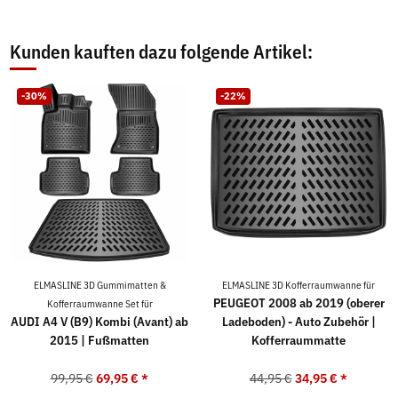
Kunden kauften dazu folgende Artikel:
-30%
-22%
ELMASLINE 3D Gummimatten &
ELMASLINE 3D Kofferraumwanne für
PEUGEOT 2008 ab 2019 (oberer
Kofferraumwanne Set für
AUDI A4 V (B9) Kombi (Avant) ab
Ladeboden) - Auto Zubehör |
2015 | Fußmatten
Kofferraummatte
99,95 €
69,95 €
*
44,95 €
34,95 €
*