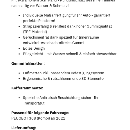
Mit extra hohem 5cm Rand - Rundumschutz des Innenraumes
nachhaltig vor Wasser & Schmutz!
Individuelle Maßanfertigung für Ihr Auto - garantiert
perfekte Passform!
Strapazierfähig & reißfest dank hoher Gummiqualität
(TPE Material)
Geruchsneutral dank speziell für Innenräume
entwickeltes schadstoffreies Gummi
Edles Design
Pflegeleicht - mit Wasser schnell & einfach abwaschbar
Gummifußmatten:
Fußmatten inkl. passendem Befestigungssystem
Ergonomische & rutschhemmende 3D Elemente
Kofferraummatte:
Spezielle Antirutsch Beschichtung sichert Ihr
Transportgut
Passend für folgende Fahrzeuge:
PEUGEOT 308 (Kombi) ab 2021
Lieferumfang: