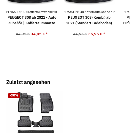
ELMASLINE 3D Kofferraumwanne für
ELMASLINE 3D Kofferraumwanne für
ELMAS
PEUGEOT 308 ab 2021 - Auto
PEUGEOT 308 (Kombi) ab
PEU
Zubehör | Kofferraummatte
2021 (Standart Ladeboden)
Fußma
44,95 €
34,95 €
*
44,95 €
36,95 €
*
5
Zuletzt angesehen
-30%