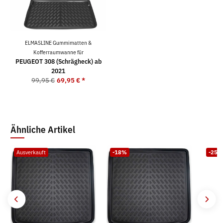
ELMASLINE Gummimatten &
Kofferraumwanne für
PEUGEOT 308 (Schrägheck) ab
2021
99,95 €
69,95 €
*
Ähnliche Artikel
Ausverkauft
-18%
-25%