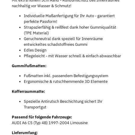
Mit extra hohem 5cm Rand - Rundumschutz des Innenraumes
nachhaltig vor Wasser & Schmutz!
Individuelle Maßanfertigung für Ihr Auto - garantiert
perfekte Passform!
Strapazierfähig & reißfest dank hoher Gummiqualität
(TPE Material)
Geruchsneutral dank speziell für Innenräume
entwickeltes schadstoffreies Gummi
Edles Design
Pflegeleicht - mit Wasser schnell & einfach abwaschbar
Gummifußmatten:
Fußmatten inkl. passendem Befestigungssystem
Ergonomische & rutschhemmende 3D Elemente
Kofferraummatte:
Spezielle Antirutsch Beschichtung sichert Ihr
Transportgut
Passend für folgende Fahrzeuge:
AUDI A6 C5 (Typ 4B) 1997-2004 Limousine
Lieferumfang: