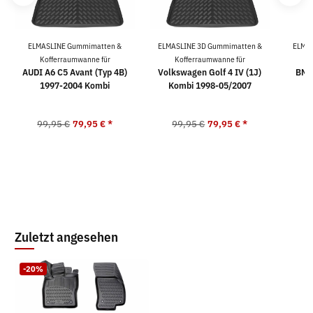
ELMASLINE Gummimatten &
ELMASLINE 3D Gummimatten &
ELMAS
Kofferraumwanne für
Kofferraumwanne für
K
AUDI A6 C5 Avant (Typ 4B)
Volkswagen Golf 4 IV (1J)
BMW
1997-2004 Kombi
Kombi 1998-05/2007
99,95 €
79,95 €
*
99,95 €
79,95 €
*
9
Zuletzt angesehen
-20%