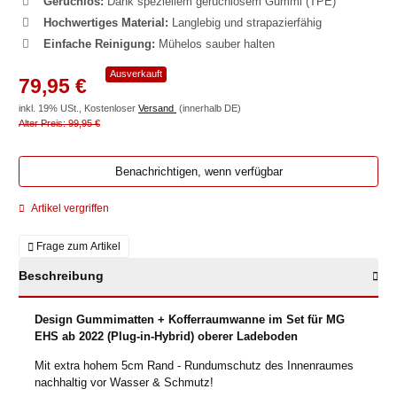
Geruchlos:
Dank speziellem geruchlosem Gummi (TPE)
Hochwertiges Material:
Langlebig und strapazierfähig
Einfache Reinigung:
Mühelos sauber halten
Ausverkauft
79,95 €
inkl. 19% USt., Kostenloser
Versand
(innerhalb DE)
Alter Preis: 99,95 €
Benachrichtigen, wenn verfügbar
Artikel vergriffen
Frage zum Artikel
Beschreibung
Design Gummimatten + Kofferraumwanne im Set für MG
EHS ab 2022 (Plug-in-Hybrid) oberer Ladeboden
Mit extra hohem 5cm Rand - Rundumschutz des Innenraumes
nachhaltig vor Wasser & Schmutz!