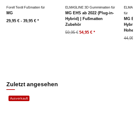
Forell Textil Fußmatten für
ELMASLINE 3D Gummimatten für
ELMASL
MG
MG EHS ab 2022 (Plug-in-
für
Hybrid) | Fußmatten
MG EHS
29,95 € -
39,95 €
*
Zubehör
Hybrid
Hoher
59,95 €
54,95 €
*
44,95 
Zuletzt angesehen
Ausverkauft