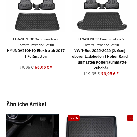
ELMASLINE 3D Gummimatten &
ELMASLINE 3D Gummimatten &
Kofferraumwanne Set für
Kofferraumwanne Set für
HYUNDAI IONIQ Elektro ab 2017
VW T-Roc 2025-2026 [2. Gen] |
| Fußmatten
oberer Ladeboden | Hoher Rand |
Fußmatten Kofferraummatte
99,95 €
69,95 €
*
Zubehör
119,95 €
79,95 €
*
Ähnliche Artikel
-22%
-33%