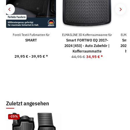
Forell Textil Fußmatten für
ELMASLINE 3D Kofferraumwanne für
ELMAS
SMART
Smart FORTWO EQ 2017-
Sma
2024 [453] - Auto Zubehör |
2024 
Kofferraummatte
ho
29,95 € -
39,95 €
*
44,95 €
34,95 €
*
5
Zuletzt angesehen
-25%