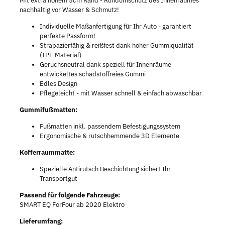
Mit extra hohem 5cm Rand - Rundumschutz des Innenraumes
nachhaltig vor Wasser & Schmutz!
Individuelle Maßanfertigung für Ihr Auto - garantiert
perfekte Passform!
Strapazierfähig & reißfest dank hoher Gummiqualität
(TPE Material)
Geruchsneutral dank speziell für Innenräume
entwickeltes schadstoffreies Gummi
Edles Design
Pflegeleicht - mit Wasser schnell & einfach abwaschbar
Gummifußmatten:
Fußmatten inkl. passendem Befestigungssystem
Ergonomische & rutschhemmende 3D Elemente
Kofferraummatte:
Spezielle Antirutsch Beschichtung sichert Ihr
Transportgut
Passend für folgende Fahrzeuge:
SMART EQ ForFour ab 2020 Elektro
Lieferumfang: