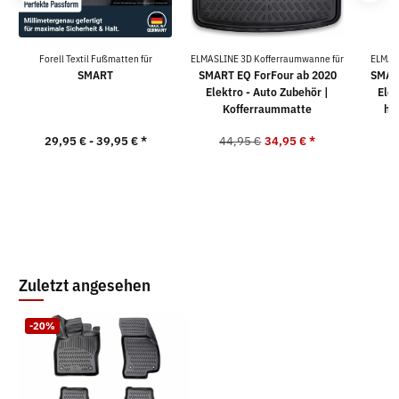
Forell Textil Fußmatten für
ELMASLINE 3D Kofferraumwanne für
ELMAS
SMART
SMART EQ ForFour ab 2020
SMART
Elektro - Auto Zubehör |
Elek
Kofferraummatte
ho
29,95 € -
39,95 €
*
44,95 €
34,95 €
*
5
Zuletzt angesehen
-20%