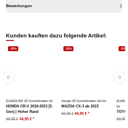
Bewertungen
Kunden kauften dazu folgende Artikel:
-25%
-25%
-25%
ELMASLINE 3D Gummimatten für
Design 3D Gummimatten Set für
ELMASL
HONDA CR-V 2018-2023 [5.
MAZDA CX-3 ab 2015
für
Gen] | Hoher Rand
TOYOT
59,95 €
44,95 €
*
59,95 €
44,95 €
*
59,95 