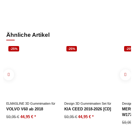
Ähnliche Artikel
-25%
-25%
-25%
ELMASLINE 3D Gummimatten für
Design 3D Gummimatten Set für
Design 
VOLVO V60 ab 2018
KIA CEED 2018-2026 [CD]
MERC
W177 
59,95 €
44,95 €
*
59,95 €
44,95 €
*
59,95 