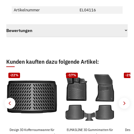
Artikelnummer
EL04116
Bewertungen
Kunden kauften dazu folgende Artikel:
-22%
-17%
-25%
Design 3D Kofferraumwanne für
ELMASLINE 3D Gummimatten für
Desig