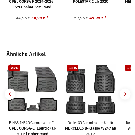
OPEL CORSA F 2019-2026 |
POLESTAR 2 ab 2020
MERC
Extra hoher 5cm Rand
44,95 €
34,95 €
*
59,95 €
49,95 €
*
5
Ähnliche Artikel
-25%
-25%
-25%
ELMASLINE 3D Gummimatten für
Design 3D Gummimatten Set für
Desig
OPEL CORSA-E (Elektro) ab
MERCEDES B-Klasse W247 ab
AUD
2019 | Hoher Rand
2019