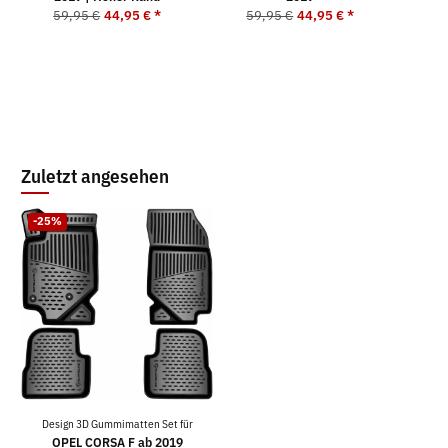
5
59,95 €
44,95 €
*
59,95 €
44,95 €
*
Zuletzt angesehen
-25%
Design 3D Gummimatten Set für
OPEL CORSA F ab 2019