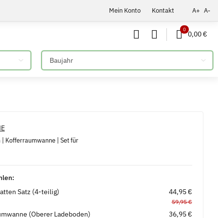
Mein Konto
Kontakt
A+
A-
0
0,00 €
Bitte auswählen
 Kofferraumwanne | Set für
hlen:
ten Satz (4-teilig)
44,95 €
59,95 €
umwanne (Oberer Ladeboden)
36,95 €