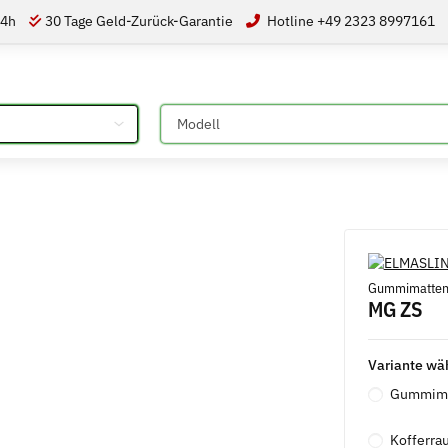
24h
30 Tage Geld-Zurück-Garantie
Hotline +49 2323 8997161
Bitte auswählen
Gummimatten |
MG ZS
Variante wä
Gummimat
Kofferra