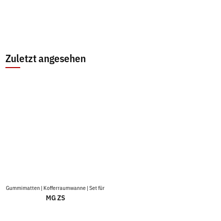
Zuletzt angesehen
Gummimatten | Kofferraumwanne | Set für
MG ZS