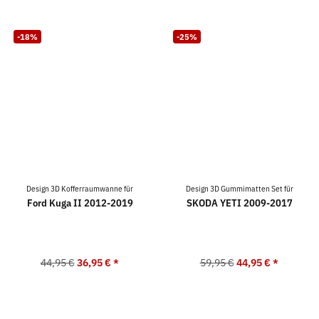
-18%
-25%
Design 3D Kofferraumwanne für
Design 3D Gummimatten Set für
Ford Kuga II 2012-2019
SKODA YETI 2009-2017
44,95 €
36,95 €
*
59,95 €
44,95 €
*