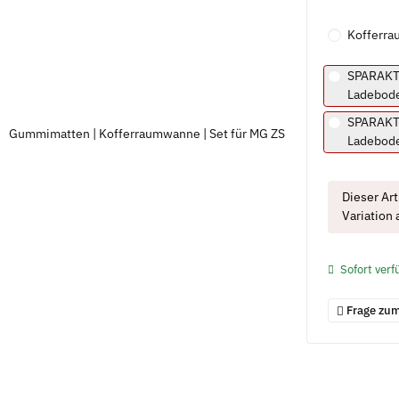
Kofferra
SPARAKT
Ladebode
SPARAKT
Ladebode
x
Dieser Art
Variation 
Sofort verf
Frage zum