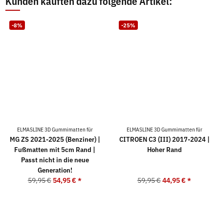
Kunden kauften dazu folgende Artikel:
-8%
-25%
ELMASLINE 3D Gummimatten für
ELMASLINE 3D Gummimatten für
MG ZS 2021-2025 (Benziner) |
CITROEN C3 (III) 2017-2024 |
Fußmatten mit 5cm Rand |
Hoher Rand
Passt nicht in die neue
Generation!
59,95 €
54,95 €
*
59,95 €
44,95 €
*