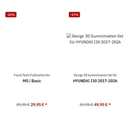
-25%
-17%
Forell Textil Fußmatten für
Design 3D Gummimatten Set für
MG | Basic
HYUNDAI I30 2017-2026
39,95 €
29,95 €
*
59,95 €
49,95 €
*