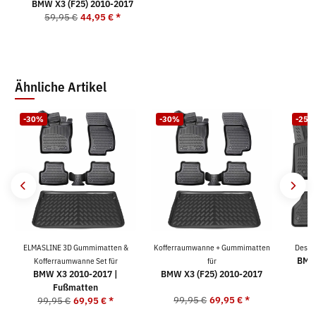
BMW X3 (F25) 2010-2017
59,95 €
44,95 €
*
Ähnliche Artikel
-30%
-30%
-25%
ELMASLINE 3D Gummimatten &
Kofferraumwanne + Gummimatten
Desig
BMW 
Kofferraumwanne Set für
für
BMW X3 2010-2017 |
BMW X3 (F25) 2010-2017
Fußmatten
99,95 €
69,95 €
*
5
99,95 €
69,95 €
*