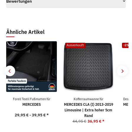
Bewertungen
Ähnliche Artikel
Ausverkauft
-25%
Forell Textil Fußmatten für
Kofferraumwanne für
Desig
MERCEDES
MERCEDES CLA (I) 2013-2019
MERC
Limousine | Extra hoher 5cm
29,95 € -
39,95 €
*
5
Rand
44,95 €
36,95 €
*