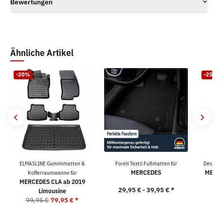
Bewertungen
Ähnliche Artikel
-20%
-25%
ELMASLINE Gummimatten &
Forell Textil Fußmatten für
Desig
MERCEDES
MERC
Kofferraumwanne für
MERCEDES CLA ab 2019
29,95 € -
39,95 €
*
Limousine
5
99,95 €
79,95 €
*