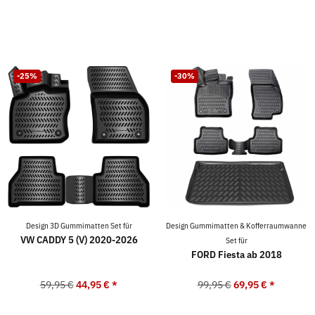
-25%
-30%
Design 3D Gummimatten Set für
Design Gummimatten & Kofferraumwanne
VW CADDY 5 (V) 2020-2026
Set für
FORD Fiesta ab 2018
59,95 €
44,95 €
*
99,95 €
69,95 €
*