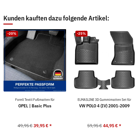
Kunden kauften dazu folgende Artikel:
-20%
-25%
Forell Textil Fußmatten für
ELMASLINE 3D Gummimatten Set für
OPEL | Basic Plus
VW POLO 4 (IV) 2001-2009
49,95 €
39,95 €
*
59,95 €
44,95 €
*