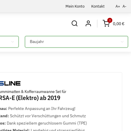
Mein Konto
Kontakt
A+
A-
0
0,00 €
Bitte auswählen
mmimatten & Kofferraumwanne Set für
SA-E (Elektro) ab 2019
nau:
Perfekte Anpassung an Ihr Fahrzeug!
Rand:
Schützt vor Verschüttungen und Schmutz
los:
Dank speziellem geruchlosem Gummi (TPE)
tiges Material:
Langlebig und strapazierfähig