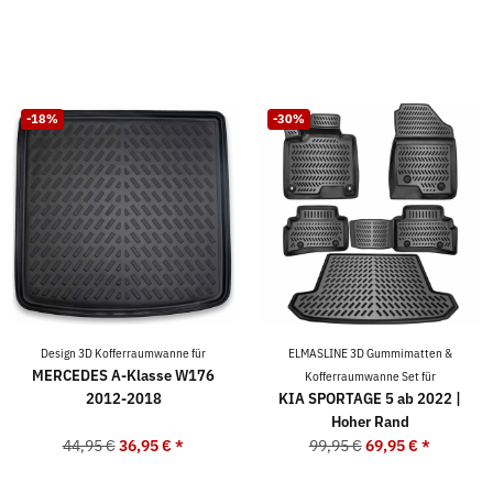
-18%
-30%
Design 3D Kofferraumwanne für
ELMASLINE 3D Gummimatten &
MERCEDES A-Klasse W176
Kofferraumwanne Set für
2012-2018
KIA SPORTAGE 5 ab 2022 |
Hoher Rand
44,95 €
36,95 €
*
99,95 €
69,95 €
*