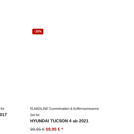
-30%
für
ELMASLINE Gummimatten & Kofferraumwanne
2017
Set für
HYUNDAI TUCSON 4 ab 2021
99,95 €
69,95 €
*