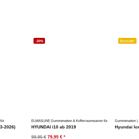
-20%
Bestseller
für
ELMASLINE Gummimatten & Kofferraumwanne für
Gummimatten | 
3-2026)
HYUNDAI i10 ab 2019
Hyundai Io
99,95 €
79,95 €
*