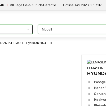
24h
30 Tage Geld-Zurück-Garantie
Hotline +49 2323 8997161
Bitte auswählen
 SANTA FE MX5 FE Hybrid ab 2024
ELMASLINE 
HYUNDA
Passge
Hoher 
Geruch
Hochwer
Einfac