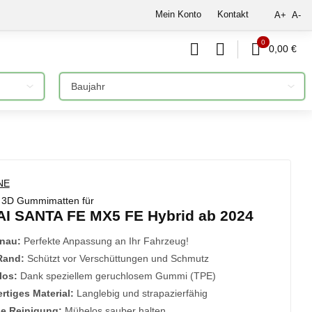
Mein Konto
Kontakt
A+
A-
0
0,00 €
Bitte auswählen
3D Gummimatten für
I SANTA FE MX5 FE Hybrid ab 2024
nau:
Perfekte Anpassung an Ihr Fahrzeug!
Rand:
Schützt vor Verschüttungen und Schmutz
los:
Dank speziellem geruchlosem Gummi (TPE)
tiges Material:
Langlebig und strapazierfähig
he Reinigung:
Mühelos sauber halten