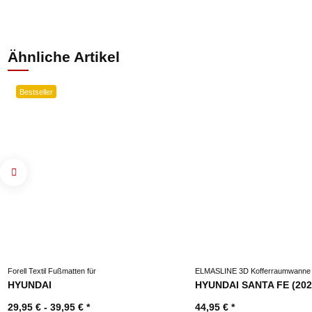
Ähnliche Artikel
Bestseller
Forell Textil Fußmatten für
ELMASLINE 3D Kofferraumwanne 
HYUNDAI
HYUNDAI SANTA FE (202
29,95 € -
39,95 €
*
44,95 €
*