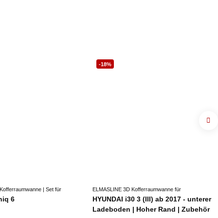
-18%
Kofferraumwanne | Set für
ELMASLINE 3D Kofferraumwanne für
niq 6
HYUNDAI i30 3 (III) ab 2017 - unterer
Ladeboden | Hoher Rand | Zubehör