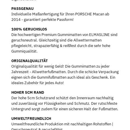
PASSGENAU
Individuelle Maßanfertigung für Ihren PORSCHE Macan ab
2014 - garantiert perfekte Passform!
100% GERUCHSLOS
Die hochwertigen Premium Gummimatten von ELMASLINE sind
geruchsneutral. Gleichzeitig sind die Allwettermatten
pflegeleicht, strapazierfähig & reißfest durch die sehr hohe
Gummiqualität.
ORIGINALQUALITÄT
Originalqualität für wenig Geld! Die Gummimatten zu jeder
Jahreszeit - Allwetterfußmatten. Durch die schicke Verpackung
eignen sich die Gummifußmatten auch ideal als Geschenk. Ein
ideales Zubehör für jedes Auto!
HOHER 5CM RAND
Der hohe 5cm Schutzrand schützt den Innenraum nachhaltig
und zuverlässig vor Flüssigkeiten und Schmutz. Der rutschfeste
Untergrund sorgt zudem für einen sicheren Halt der Fußmatten.
UMWELTFREUNDLICH
Umweltfreundliche Produktion mit nachhaltigen Rohstoffen |
Geruchsneutral & recyclefähig.