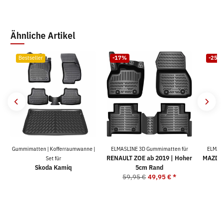
Ähnliche Artikel
Bestseller
-17%
-25%
Gummimatten | Kofferraumwanne |
ELMASLINE 3D Gummimatten für
ELMAS
RENAULT ZOE ab 2019 | Hoher
MAZDA 
Set für
Skoda Kamiq
5cm Rand
59,95 €
49,95 €
*
5