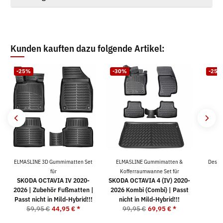
Kunden kauften dazu folgende Artikel:
-25%
-30%
-25%
ELMASLINE 3D Gummimatten Set
ELMASLINE Gummimatten &
Desig
V
für
Kofferraumwanne Set für
SKODA OCTAVIA IV 2020-
SKODA OCTAVIA 4 (IV) 2020-
2026 | Zubehör Fußmatten |
2026 Kombi (Combi) | Passt
5
Passt nicht in Mild-Hybrid!!!
nicht in Mild-Hybrid!!!
59,95 €
44,95 €
*
99,95 €
69,95 €
*