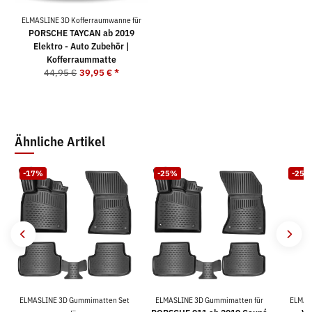
ELMASLINE 3D Kofferraumwanne für
PORSCHE TAYCAN ab 2019
Elektro - Auto Zubehör |
Kofferraummatte
44,95 €
39,95 €
*
Ähnliche Artikel
-17%
-25%
-25%
ELMASLINE 3D Gummimatten Set
ELMASLINE 3D Gummimatten für
ELMAS