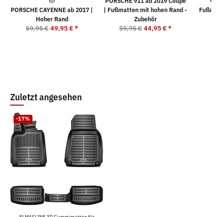
PORSCHE 911 ab 2019 Coupé
VO
für
PORSCHE CAYENNE ab 2017 |
| Fußmatten mit hohen Rand -
Fußma
Hoher Rand
Zubehör
59,95 €
49,95 €
*
59,95 €
44,95 €
*
5
Zuletzt angesehen
-17%
ELMASLINE 3D Gummimatten für