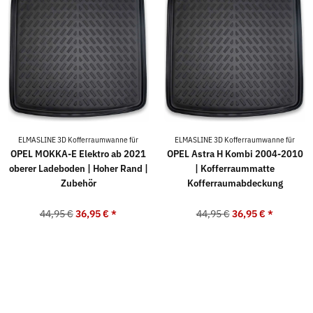
ELMASLINE 3D Kofferraumwanne für
ELMASLINE 3D Kofferraumwanne für
OPEL MOKKA-E Elektro ab 2021
OPEL Astra H Kombi 2004-2010
oberer Ladeboden | Hoher Rand |
| Kofferraummatte
Zubehör
Kofferraumabdeckung
44,95 €
36,95 €
*
44,95 €
36,95 €
*