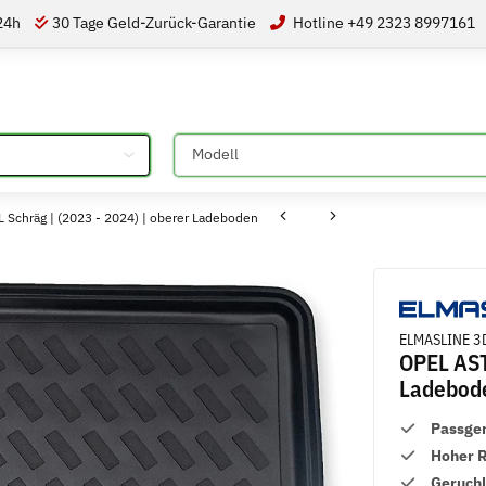
 24h
30 Tage Geld-Zurück-Garantie
Hotline +49 2323 8997161
Bitte auswählen
Schräg | (2023 - 2024) | oberer Ladeboden
ELMASLINE 3D
OPEL AST
Ladebod
Passge
Hoher 
Geruch