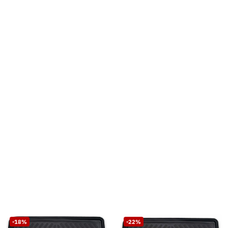
-18%
-22%