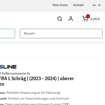
Mein Konto
Kontakt
A+
A-
0
0,00 €
Bitte auswählen
 Kofferraumwanne für
RA L Schräg | (2023 - 2024) | oberer
en
nau:
Perfekte Anpassung an Ihr Fahrzeug!
Rand:
Schützt vor Verschüttungen und Schmutz
los:
Dank speziellem geruchlosem Gummi (TPE)