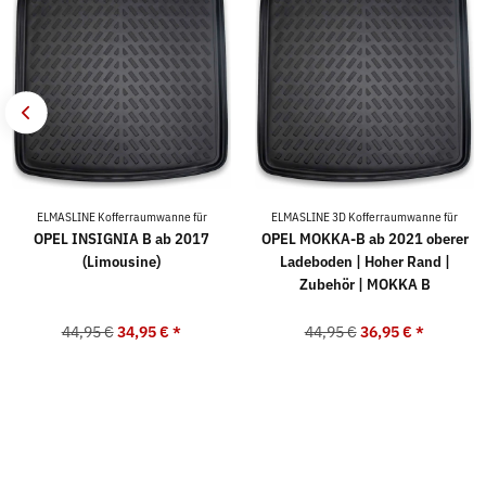
ELMASLINE Kofferraumwanne für
ELMASLINE 3D Kofferraumwanne für
OPEL INSIGNIA B ab 2017
OPEL MOKKA-B ab 2021 oberer
(Limousine)
Ladeboden | Hoher Rand |
Zubehör | MOKKA B
44,95 €
34,95 €
*
44,95 €
36,95 €
*