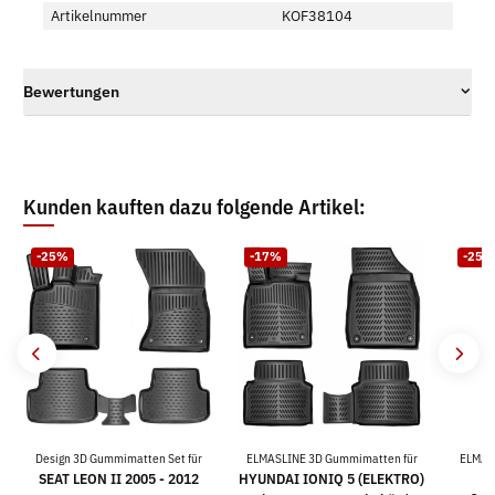
Artikelnummer
KOF38104
Bewertungen
Kunden kauften dazu folgende Artikel:
-25%
-17%
-25%
Design 3D Gummimatten Set für
ELMASLINE 3D Gummimatten für
ELMAS
SEAT LEON II 2005 - 2012
HYUNDAI IONIQ 5 (ELEKTRO)
V