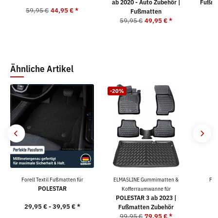
ab 2020 - Auto Zubehör |
Fußma
59,95 €
44,95 €
*
Fußmatten
59,95 €
49,95 €
*
5
Ähnliche Artikel
-20%
Forell Textil Fußmatten für
ELMASLINE Gummimatten &
For
POLESTAR
Kofferraumwanne für
POLESTAR 3 ab 2023 |
29,95 € -
39,95 €
*
2
Fußmatten Zubehör
99,95 €
79,95 €
*