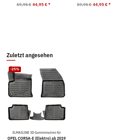
59,95 €
44,95 €
*
59,95 €
44,95 €
*
5
Zuletzt angesehen
-25%
ELMASLINE 3D Gummimatten für
OPEL CORSA-E (Elektro) ab 2019