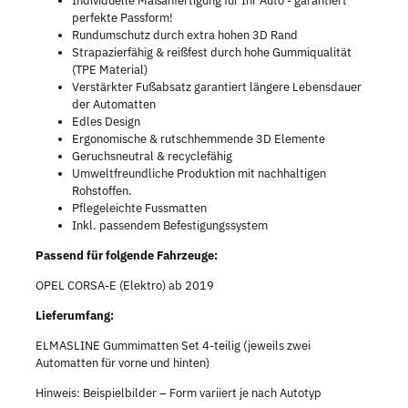
Individuelle Maßanfertigung für Ihr Auto - garantiert
perfekte Passform!
Rundumschutz durch extra hohen 3D Rand
Strapazierfähig & reißfest durch hohe Gummiqualität
(TPE Material)
Verstärkter Fußabsatz garantiert längere Lebensdauer
der Automatten
Edles Design
Ergonomische & rutschhemmende 3D Elemente
Geruchsneutral & recyclefähig
Umweltfreundliche Produktion mit nachhaltigen
Rohstoffen.
Pflegeleichte Fussmatten
Inkl. passendem Befestigungssystem
Passend für folgende Fahrzeuge:
OPEL CORSA-E (Elektro) ab 2019
Lieferumfang:
ELMASLINE Gummimatten Set 4-teilig (jeweils zwei
Automatten für vorne und hinten)
Hinweis: Beispielbilder – Form variiert je nach Autotyp