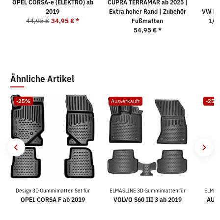
OPEL CORSA-e (ELEKTRO) ab
CUPRA TERRAMAR ab 2025 |
2019
Extra hoher Rand | Zubehör
VW PA
44,95 €
34,95 €
*
Fußmatten
1/2
54,95 €
*
9
Ähnliche Artikel
-25%
Ausverkauft
-25%
Design 3D Gummimatten Set für
ELMASLINE 3D Gummimatten für
ELMAS
OPEL CORSA F ab 2019
VOLVO S60 III 3 ab 2019
AUDI