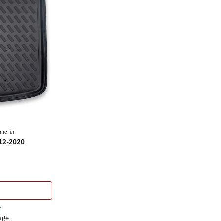
ne für
012-2020
r
tage