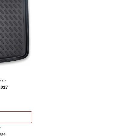
 für
2017
r
tage