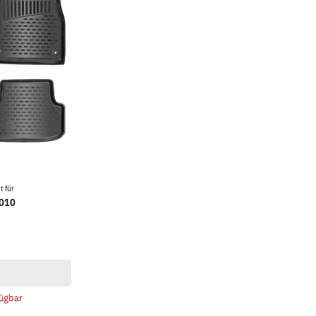
 für
2010
ügbar